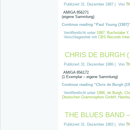
Publiziert
31. Dezember 1987
|
Von
T
AMIGA 856271
(eigene Sammlung)
Continue reading “Paul Young (1987)”
Veröffentlicht unter
1987
,
Buchstabe Y
Verschlagwortet mit
CBS Records Inter
CHRIS DE BURGH (
Publiziert
31. Dezember 1986
|
Von
T
AMIGA 856172
(1 Exemplar – eigene Sammlung)
Continue reading “Chris de Burgh (19
Veröffentlicht unter
1986
,
de Burgh, Chr
Deutschen Grammophon GmbH
,
Hambu
THE BLUES BAND – 
Publiziert
31. Dezember 1983
|
Von
T