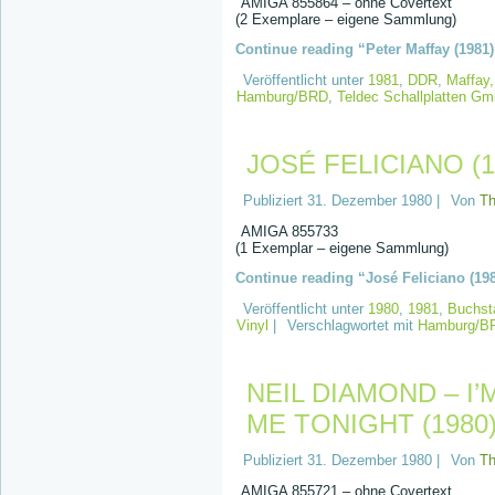
AMIGA 855864 – ohne Covertext
(2 Exemplare – eigene Sammlung)
Continue reading “Peter Maffay (1981)
Veröffentlicht unter
1981
,
DDR
,
Maffay,
Hamburg/BRD
,
Teldec Schallplatten G
JOSÉ FELICIANO (1
Publiziert
31. Dezember 1980
|
Von
T
AMIGA 855733
(1 Exemplar – eigene Sammlung)
Continue reading “José Feliciano (198
Veröffentlicht unter
1980
,
1981
,
Buchst
Vinyl
|
Verschlagwortet mit
Hamburg/B
NEIL DIAMOND – I
ME TONIGHT (1980
Publiziert
31. Dezember 1980
|
Von
T
AMIGA 855721 – ohne Covertext