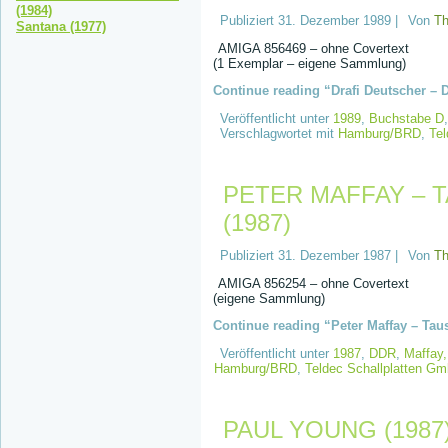
(1984)
Publiziert
31. Dezember 1989
|
Von
T
Santana (1977)
AMIGA 856469 – ohne Covertext
(1 Exemplar – eigene Sammlung)
Continue reading “Drafi Deutscher – D
Veröffentlicht unter
1989
,
Buchstabe D
Verschlagwortet mit
Hamburg/BRD
,
Te
PETER MAFFAY – 
(1987)
Publiziert
31. Dezember 1987
|
Von
T
AMIGA 856254 – ohne Covertext
(eigene Sammlung)
Continue reading “Peter Maffay – Tau
Veröffentlicht unter
1987
,
DDR
,
Maffay,
Hamburg/BRD
,
Teldec Schallplatten G
PAUL YOUNG (1987