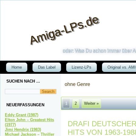
Amiga-LPs.de
oder: Was Du schon immer über AM
Home
Das Label
Lizenz-LPs
Original vs. AM
SUCHEN NACH …
ohne Genre
1
2
Weiter »
NEUERFASSUNGEN
Eddy Grant (1987)
Elton John – Greatest Hits
DRAFI DEUTSCHER 
(1977)
Jimi Hendrix (1983)
HITS VON 1963-1988
Michael Jackson – Thriller