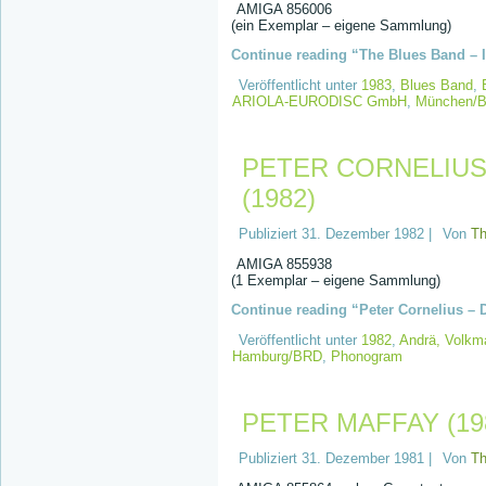
AMIGA 856006
(ein Exemplar – eigene Sammlung)
Continue reading “The Blues Band – It
Veröffentlicht unter
1983
,
Blues Band
,
ARIOLA-EURODISC GmbH
,
München/
PETER CORNELIUS 
(1982)
Publiziert
31. Dezember 1982
|
Von
T
AMIGA 855938
(1 Exemplar – eigene Sammlung)
Continue reading “Peter Cornelius – De
Veröffentlicht unter
1982
,
Andrä, Volkm
Hamburg/BRD
,
Phonogram
PETER MAFFAY (19
Publiziert
31. Dezember 1981
|
Von
T