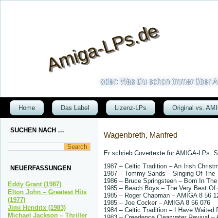
Amiga-LPs.de
oder: Was Du schon immer über AM
Home
Das Label
Lizenz-LPs
Original vs. AM
SUCHEN NACH …
Wagenbreth, Manfred
Er schrieb Covertexte für AMIGA-LPs. S
1987 – Celtic Tradition – An Irish Chri
NEUERFASSUNGEN
1987 – Tommy Sands – Singing Of The
1986 – Bruce Springsteen – Born In Th
Eddy Grant (1987)
1985 – Beach Boys – The Very Best Of
Elton John – Greatest Hits
1985 – Roger Chapman – AMIGA 8 56 1
(1977)
1985 – Joe Cocker – AMIGA 8 56 076
Jimi Hendrix (1983)
1984 – Celtic Tradition – I Have Waite
Michael Jackson – Thriller
1983 – Creedence Clearwater Revival –