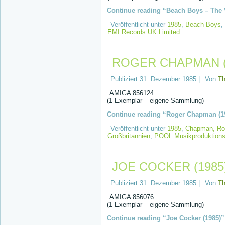
Continue reading “Beach Boys – The V
Veröffentlicht unter
1985
,
Beach Boys
,
EMI Records UK Limited
ROGER CHAPMAN (
Publiziert
31. Dezember 1985
|
Von
T
AMIGA 856124
(1 Exemplar – eigene Sammlung)
Continue reading “Roger Chapman (1
Veröffentlicht unter
1985
,
Chapman, Ro
Großbritannien
,
POOL Musikproduktions
JOE COCKER (1985
Publiziert
31. Dezember 1985
|
Von
T
AMIGA 856076
(1 Exemplar – eigene Sammlung)
Continue reading “Joe Cocker (1985)”