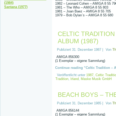
(1984)
1982 – Leonard Cohen – AMIGA 8 55 79
Santana (1977)
1981 – The Who – AMIGA 8 55 803
1981 – Joan Baez – AMIGA 8 55 705
1979 – Bob Dylan`s – AMIGA 8 55 680
CELTIC TRADITION
ALBUM (1987)
Publiziert
31. Dezember 1987
|
Von
T
AMIGA 856300
(1 Exemplar – eigene Sammlung)
Continue reading “Celtic Tradition – 
Veröffentlicht unter
1987
,
Celtic Traditi
Tradition
,
Irland
,
Maske Musik GmbH
BEACH BOYS – THE
Publiziert
31. Dezember 1985
|
Von
T
AMIGA 856144
(1 Exemplar – eigene Sammlung)