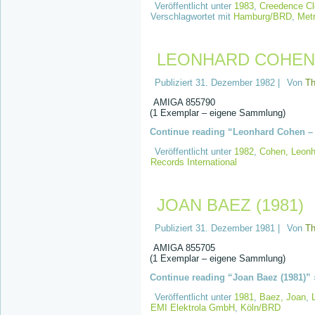
Veröffentlicht unter
1983
,
Creedence Cl
Verschlagwortet mit
Hamburg/BRD
,
Met
LEONHARD COHEN –
Publiziert
31. Dezember 1982
|
Von
T
AMIGA 855790
(1 Exemplar – eigene Sammlung)
Continue reading “Leonhard Cohen – G
Veröffentlicht unter
1982
,
Cohen, Leonh
Records International
JOAN BAEZ (1981)
Publiziert
31. Dezember 1981
|
Von
T
AMIGA 855705
(1 Exemplar – eigene Sammlung)
Continue reading “Joan Baez (1981)” 
Veröffentlicht unter
1981
,
Baez, Joan
,
EMI Elektrola GmbH
,
Köln/BRD