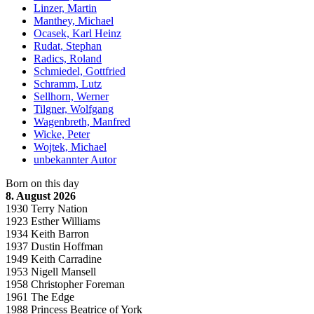
Linzer, Martin
Manthey, Michael
Ocasek, Karl Heinz
Rudat, Stephan
Radics, Roland
Schmiedel, Gottfried
Schramm, Lutz
Sellhorn, Werner
Tilgner, Wolfgang
Wagenbreth, Manfred
Wicke, Peter
Wojtek, Michael
unbekannter Autor
Born on this day
8. August 2026
1930 Terry Nation
1923 Esther Williams
1934 Keith Barron
1937 Dustin Hoffman
1949 Keith Carradine
1953 Nigell Mansell
1958 Christopher Foreman
1961 The Edge
1988 Princess Beatrice of York