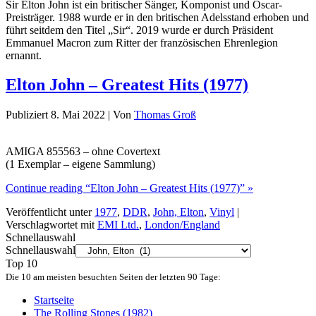
Sir Elton John ist ein britischer Sänger, Komponist und Oscar-
Preisträger. 1988 wurde er in den britischen Adelsstand erhoben und
führt seitdem den Titel „Sir“. 2019 wurde er durch Präsident
Emmanuel Macron zum Ritter der französischen Ehrenlegion
ernannt.
Elton John – Greatest Hits (1977)
Publiziert
8. Mai 2022
|
Von
Thomas Groß
AMIGA 855563 – ohne Covertext
(1 Exemplar – eigene Sammlung)
Continue reading “Elton John – Greatest Hits (1977)” »
Veröffentlicht unter
1977
,
DDR
,
John, Elton
,
Vinyl
|
Verschlagwortet mit
EMI Ltd.
,
London/England
Schnellauswahl
Schnellauswahl
Top 10
Die 10 am meisten besuchten Seiten der letzten 90 Tage:
Startseite
The Rolling Stones (1982)