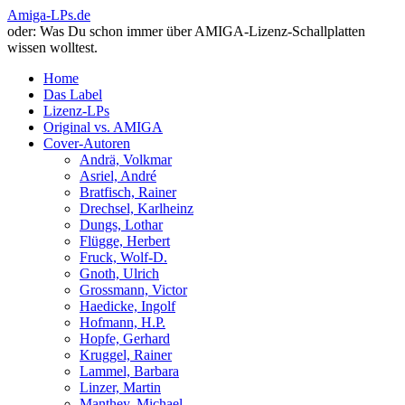
Amiga-LPs.de
oder: Was Du schon immer über AMIGA-Lizenz-Schallplatten
wissen wolltest.
Home
Das Label
Lizenz-LPs
Original vs. AMIGA
Cover-Autoren
Andrä, Volkmar
Asriel, André
Bratfisch, Rainer
Drechsel, Karlheinz
Dungs, Lothar
Flügge, Herbert
Fruck, Wolf-D.
Gnoth, Ulrich
Grossmann, Victor
Haedicke, Ingolf
Hofmann, H.P.
Hopfe, Gerhard
Kruggel, Rainer
Lammel, Barbara
Linzer, Martin
Manthey, Michael