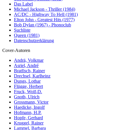
Das Label
Michael Jackson - Thriller (1984)
AC/DC - Highway To Hell (1981)
Elton John - Greatest Hits (1977)
Bob Dylan (1967) - Phonoclub
Suchliste
Queen (1981)
Datenschutzerklärung
Cover-Autoren
Andrä, Volkmar
Asriel, André
Bratfisch, Rainer
Drechsel, Karlheinz
Dungs, Lothar
Flügge, Herbert
Fruck, Wolf-D.
Gnoth, Ulrich
Grossmann, Victor
Haedicke, Ingolf
Hofmann, H.P.
Hopfe, Gerhard
Kruggel, Rainer
Lammel, Barbara