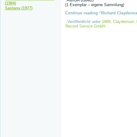
AMIGA 856463
(1984)
(1 Exemplar – eigene Sammlung)
Santana (1977)
Continue reading “Richard Clayderma
Veröffentlicht unter
1989
,
Clayderman, 
Record Service GmbH