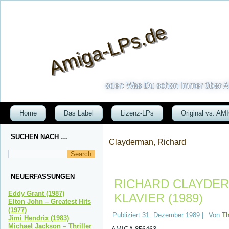
Amiga-LPs.de
oder: Was Du schon immer über AM
Home
Das Label
Lizenz-LPs
Original vs. AM
SUCHEN NACH …
Clayderman, Richard
NEUERFASSUNGEN
RICHARD CLAYDER
Eddy Grant (1987)
KLAVIER (1989)
Elton John – Greatest Hits
(1977)
Publiziert
31. Dezember 1989
|
Von
T
Jimi Hendrix (1983)
Michael Jackson – Thriller