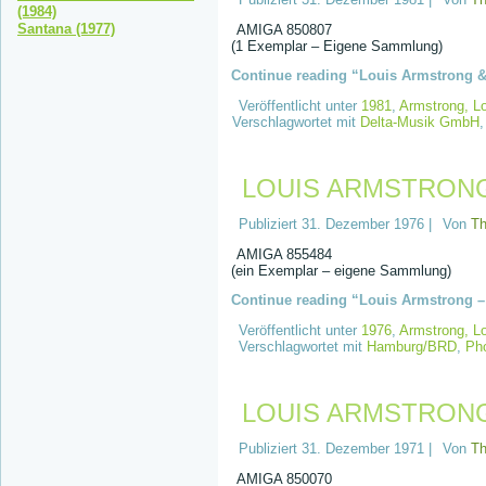
(1984)
Santana (1977)
AMIGA 850807
(1 Exemplar – Eigene Sammlung)
Continue reading “Louis Armstrong & H
Veröffentlicht unter
1981
,
Armstrong, L
Verschlagwortet mit
Delta-Musik GmbH
LOUIS ARMSTRONG 
Publiziert
31. Dezember 1976
|
Von
T
AMIGA 855484
(ein Exemplar – eigene Sammlung)
Continue reading “Louis Armstrong – 
Veröffentlicht unter
1976
,
Armstrong, L
Verschlagwortet mit
Hamburg/BRD
,
Ph
LOUIS ARMSTRONG –
Publiziert
31. Dezember 1971
|
Von
T
AMIGA 850070