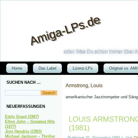
Amiga-LPs.de
oder: Was Du schon immer über AM
Home
Das Label
Lizenz-LPs
Original vs. AM
SUCHEN NACH …
Armstrong, Louis
amerikanischer Jazztrompeter und Säng
NEUERFASSUNGEN
Eddy Grant (1987)
LOUIS ARMSTRONG 
Elton John – Greatest Hits
(1981)
(1977)
Jimi Hendrix (1983)
Michael Jackson – Thriller
Publiziert
31. Dezember 1981
|
Von
T