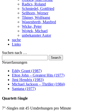
Radics, Roland
Schmiedel, Gottfried
Sellhorn, Werner
Tilgner, Wolfgang
Wagenbreth, Manfred
Wicke, Peter
Wojtek, Michael
unbekannter Autor
suche
Links
Suchen nach …
Neuerfassungen
Eddy Grant (1987)
Elton John – Greatest Hits (1977)
Jimi Hendrix (1983)
Michael Jackson – Thriller (1984)
Santana (1977)
Quartett-Single
7″-Singles mit 45 Umdrehungen pro Minute