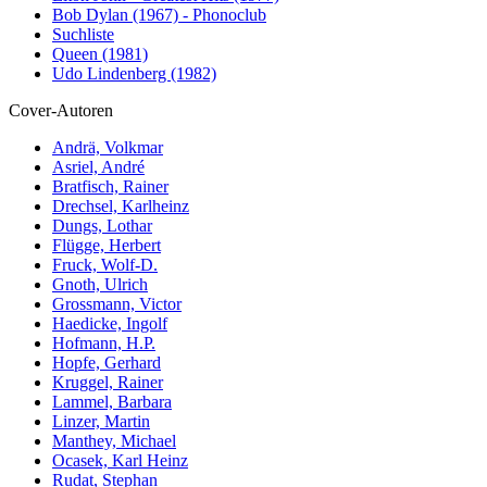
Bob Dylan (1967) - Phonoclub
Suchliste
Queen (1981)
Udo Lindenberg (1982)
Cover-Autoren
Andrä, Volkmar
Asriel, André
Bratfisch, Rainer
Drechsel, Karlheinz
Dungs, Lothar
Flügge, Herbert
Fruck, Wolf-D.
Gnoth, Ulrich
Grossmann, Victor
Haedicke, Ingolf
Hofmann, H.P.
Hopfe, Gerhard
Kruggel, Rainer
Lammel, Barbara
Linzer, Martin
Manthey, Michael
Ocasek, Karl Heinz
Rudat, Stephan