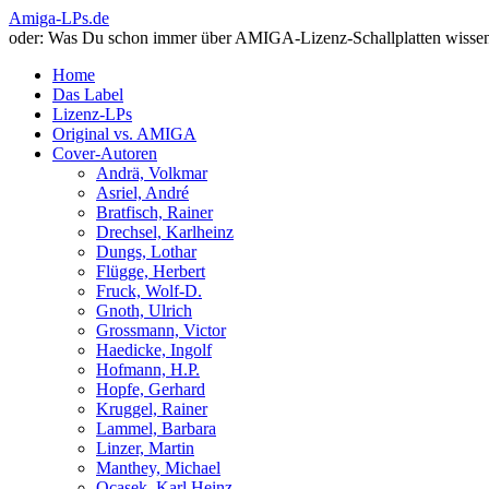
Amiga-LPs.de
oder: Was Du schon immer über AMIGA-Lizenz-Schallplatten wissen 
Home
Das Label
Lizenz-LPs
Original vs. AMIGA
Cover-Autoren
Andrä, Volkmar
Asriel, André
Bratfisch, Rainer
Drechsel, Karlheinz
Dungs, Lothar
Flügge, Herbert
Fruck, Wolf-D.
Gnoth, Ulrich
Grossmann, Victor
Haedicke, Ingolf
Hofmann, H.P.
Hopfe, Gerhard
Kruggel, Rainer
Lammel, Barbara
Linzer, Martin
Manthey, Michael
Ocasek, Karl Heinz